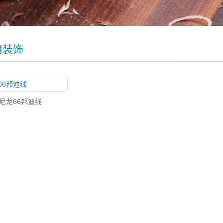
用装饰
尼龙66邦迪线