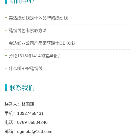
新闻中心
美达缝纫线是什么品牌的缝纫线
缝纫线色卡索取方法
金达线业公司产品荣获瑞士OEKO认
芳纶1313和1414的差异化？
什么叫RPP缝纫线
联系我们
联系人：林国晖
手机：13927455431
电话：0769-85534240
邮箱：dgmeta@163.com