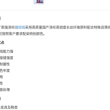
述
”髙强涤纶
缝纫线
采用髙质量国产涤纶髙韧度长丝纤维原料配合特殊润滑线
可按照客户要求配染特别颜色。
优点
外线能力强
的接缝强度
的耐磨性
的色牢度
适用
湿性
表面处理
途
袋、皮具及鞋类