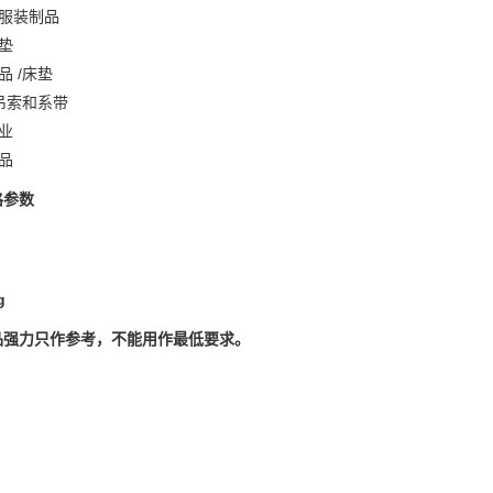
、服装制品
坐垫
品 /床垫
/吊索和系带
行业
产品
格参数
品强力只作参考，不能用作最低要求。