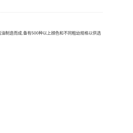
油制造而成,备有500种以上顔色和不同粗幼规格以供选