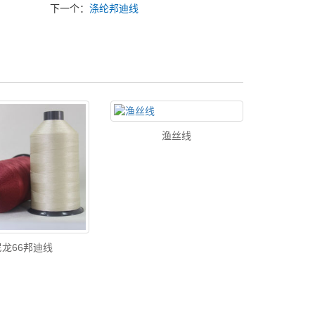
下一个：
涤纶邦迪线
渔丝线
尼龙66邦迪线