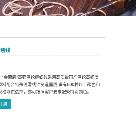
缝纫线
：“金丽牌”髙强涤纶缝纫线采用髙质量国产涤纶髙韧度
原料配合特殊润滑线油制造而成,备有500种以上顔色和
规格以供选择，亦可按照客户要求配染特别颜色。
订购