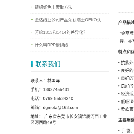
缝纫线色卡索取方法
金达线业公司产品荣获瑞士OEKO认
产品描
芳纶1313和1414的差异化？
“金丽牌
择，亦
什么叫RPP缝纫线
特点和
• 抗紫
联系我们
• 良好
• 良好
联系人：林国晖
• 良好
手机：13927455431
• 经济
电话：0769-85534240
• 低吸
邮箱：dgmeta@163.com
• 柔软
地址： 广东省东莞市长安镇锦厦河西工业
主要用
区河西路49号
• 手 