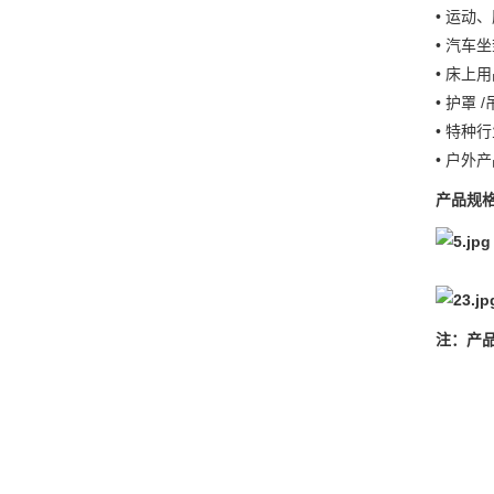
• 运动
• 汽车
• 床上用
• 护罩 
• 特种
• 户外
产品规
注：产