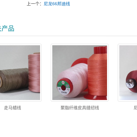
上一个：
尼龙66邦迪线
关产品
走马蜡线
聚脂纤维皮具缝纫线